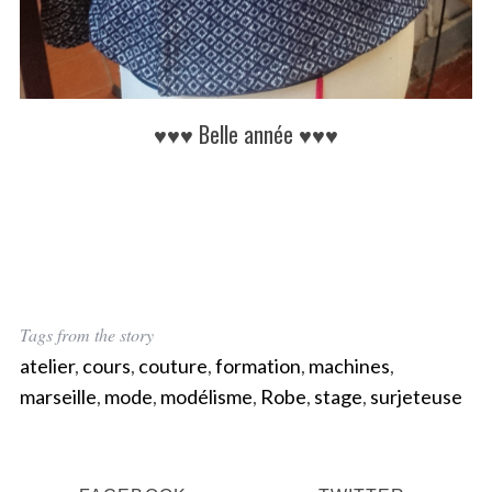
♥♥♥ Belle année ♥♥♥
Tags from the story
atelier
,
cours
,
couture
,
formation
,
machines
,
marseille
,
mode
,
modélisme
,
Robe
,
stage
,
surjeteuse