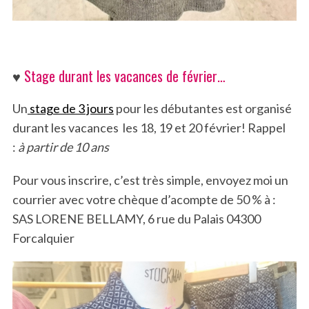
♥
Stage durant les vacances de février…
Un
stage de 3 jours
pour les débutantes est organisé
durant les vacances les 18, 19 et 20 février! Rappel
:
à partir de 10 ans
S
e
a
Pour vous inscrire, c’est très simple, envoyez moi un
r
courrier avec votre chèque d’acompte de 50 % à :
c
SAS LORENE BELLAMY, 6 rue du Palais 04300
h
Forcalquier
f
o
r
: