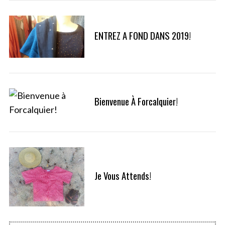
h
f
o
ENTREZ A FOND DANS 2019!
r
:
Bienvenue À Forcalquier!
Je Vous Attends!