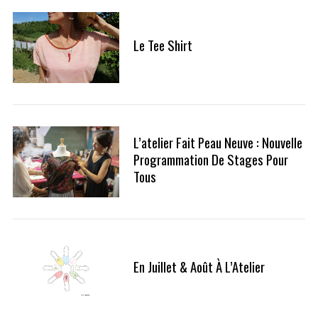
Le Tee Shirt
L’atelier Fait Peau Neuve : Nouvelle
Programmation De Stages Pour
Tous
S
e
En Juillet & Août À L’Atelier
a
r
c