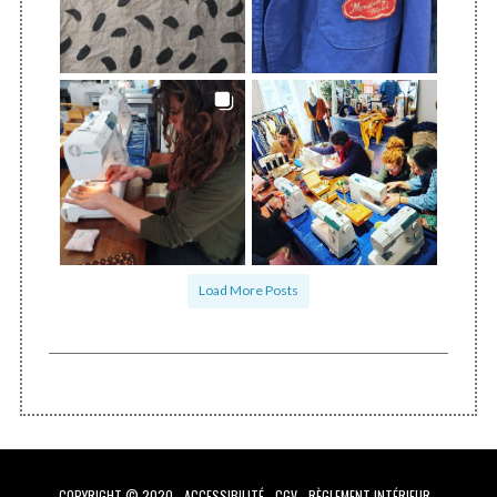
Load More Posts
COPYRIGHT © 2020 -
ACCESSIBILITÉ
-
CGV
-
RÈGLEMENT INTÉRIEUR
-