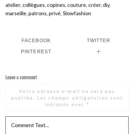
atelier
,
collègues
,
copines
,
couture
,
créer
,
diy
,
marseille
,
patrons
,
privé
,
Slowfashion
FACEBOOK
TWITTER
PINTEREST
Leave a comment
Votre adresse e-mail ne sera pas
publiée.
Les champs obligatoires sont
indiqués avec
*