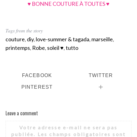
♥ BONNE COUTURE À TOUTES ♥
Tags from the story
couture
,
diy
,
love-summer & tagada
,
marseille
,
printemps
,
Robe
,
soleil ♥
,
tutto
FACEBOOK
TWITTER
PINTEREST
Leave a comment
Votre adresse e-mail ne sera pas
publiée.
Les champs obligatoires sont