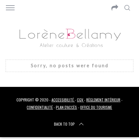
Sorry, no posts were found
COPYRIGHT © 2020 -
ACCESSIBILITÉ
-
CGV
-
RÈGLEMENT INTÉRIEUR
-
CONFIDENTIALITÉ
-
PLAN D'ACCÈS
-
OFFICE DU TOURISME
S
BACK TO TOP
e
a