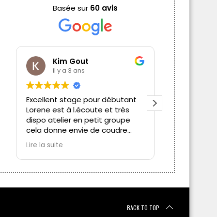
Basée sur
60 avis
Kim Gout
Ann
il y a 3 ans
il y a
Excellent stage pour débutant
Le stage de 
Lorene est à l.écoute et très
d'apprendre
dispo atelier en petit groupe
bien précis
cela donne envie de coudre
d'une jupe e
Je reviendrai me perfectionner
une ambianc
Lire la suite
Lire la suite
est très à l
partage son 
enrichissant
BACK TO TOP