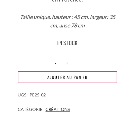
Taille unique,
hauteur : 45 cm, largeur: 35
cm, anse 78 cm
EN STOCK
q
u
a
AJOUTER AU PANIER
n
t
UGS :
PE25-02
i
CATÉGORIE :
CRÉATIONS
t
é
d