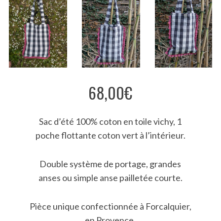
S
e
a
r
c
h
f
o
68,00
€
r
:
Sac d’été 100% coton en toile vichy, 1
poche flottante coton vert à l’intérieur.
Double système de portage, grandes
anses ou simple anse pailletée courte.
Pièce unique confectionnée à Forcalquier,
en Provence.