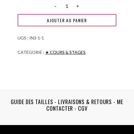
q
u
a
AJOUTER AU PANIER
n
t
UGS :
IN3-1-1
i
CATÉGORIE :
★ COURS & STAGES
t
é
d
e
C
o
GUIDE DES TAILLES
-
LIVRAISONS & RETOURS
-
ME
u
CONTACTER
-
CGV
r
s
3