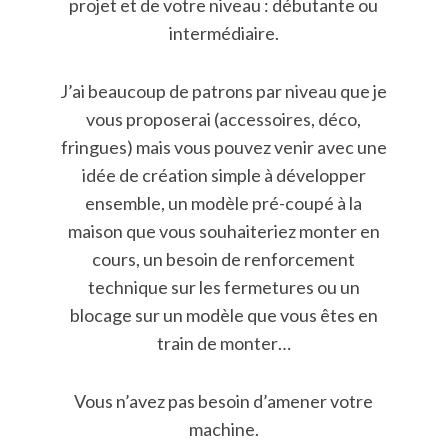
projet et de votre niveau : débutante ou
intermédiaire.
J’ai beaucoup de patrons par niveau que je
S
vous proposerai (accessoires, déco,
e
fringues) mais vous pouvez venir avec une
a
idée de création simple à développer
r
c
ensemble, un modèle pré-coupé à la
h
maison que vous souhaiteriez monter en
f
cours, un besoin de renforcement
o
technique sur les fermetures ou un
r
:
blocage sur un modèle que vous êtes en
train de monter…
Vous n’avez pas besoin d’amener votre
machine.