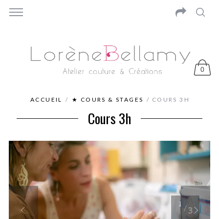
0
ACCUEIL
/
★ COURS & STAGES
/ COURS 3H
Cours 3h
1
3