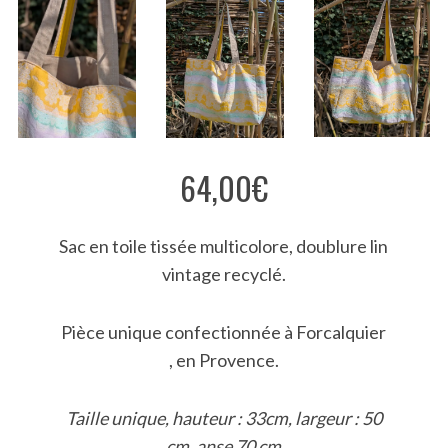
a
r
c
h
f
o
r
:
64,00
€
Sac en toile tissée multicolore, doublure lin
vintage recyclé.
Pièce unique confectionnée à Forcalquier
, en Provence.
Taille unique,
hauteur : 33cm, largeur : 50
cm, anse 70 cm