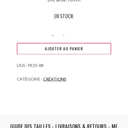
EN STOCK
q
u
a
AJOUTER AU PANIER
n
t
UGS :
PE25-08
i
CATÉGORIE :
CRÉATIONS
t
é
d
e
S
a
GUIDE DES TAILLES
-
LIVRAISONS & RETOURS
-
ME