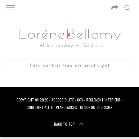
This author has no posts yet
COPYRIGHT © 2020 -
ACCESSIBILITÉ
-
CGV
-
RÈGLEMENT INTÉRIEUR
-
CONFIDENTIALITÉ
-
PLAN D'ACCÈS
-
OFFICE DU TOURISME
S
BACK TO TOP
e
a